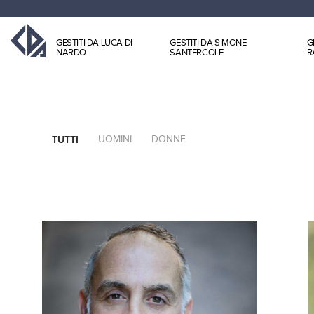
GESTITI DA LUCA DI
GESTITI DA SIMONE
G
NARDO
SANTERCOLE
R
TUTTI
UOMINI
DONNE