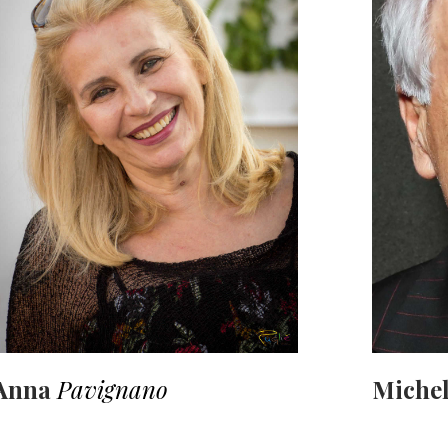
Anna
Pavignano
Miche