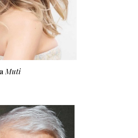
la
Muti