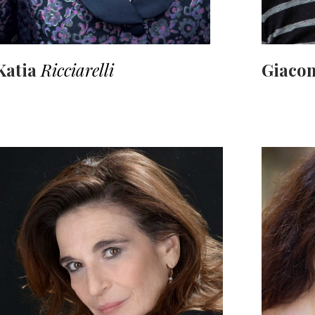
Katia
Ricciarelli
Giaco