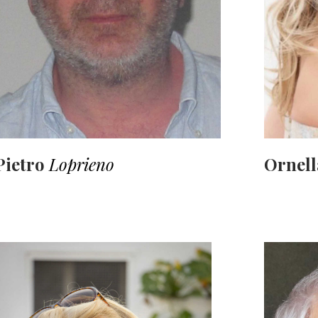
Pietro
Loprieno
Ornel