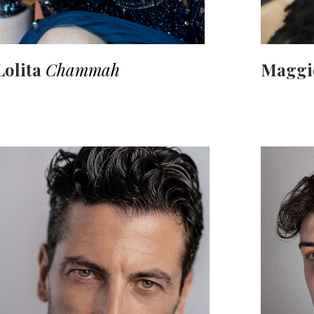
Lolita
Chammah
Magg