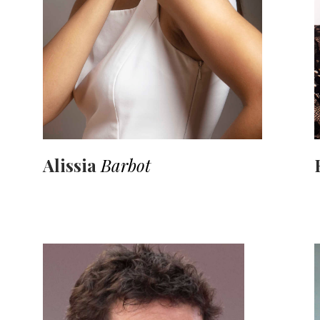
Alissia
Barbot