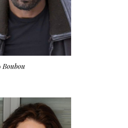
o
Boubou