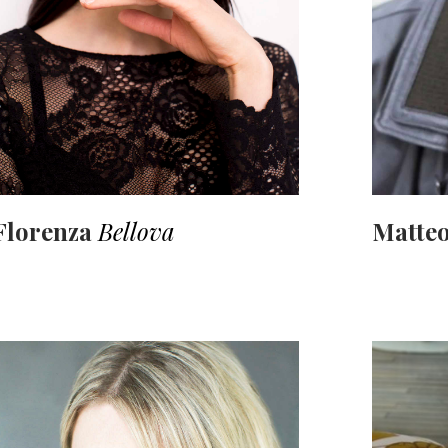
Florenza
Bellova
Matte