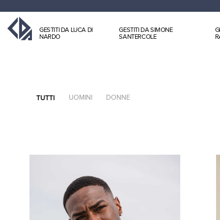
GESTITI DA LUCA DI
GESTITI DA SIMONE
G
NARDO
SANTERCOLE
R
TUTTI
UOMINI
DONNE