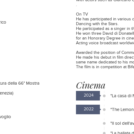
With actors such as Giancarlo Gi
.
On TV
He has participated in various
rico
Dancing with the Stars.
He participated as a singer in 
He won three David di Donatello
for an Honorary Degree in cin
Acting voice broadcast worldwid
Awarded the position of Comman
He made his debut in film direc
same name dedicated to his mot
The film is in competition at Bi
Cinema
rtura della 66° Mostra
enezia)
2024
"La casa di 
2022
"The Lemon 
ivoglio
"Il sol dell'
"La ballata d