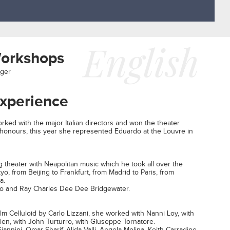
English
Workshops
nger
Experience
orked with the major Italian directors and won the theater
r honours, this year she represented Eduardo at the Louvre in
 theater with Neapolitan music which he took all over the
o, from Beijing to Frankfurt, from Madrid to Paris, from
a.
o and Ray Charles Dee Dee Bridgewater.
m Celluloid by Carlo Lizzani, she worked with Nanni Loy, with
en, with John Turturro, with Giuseppe Tornatore.