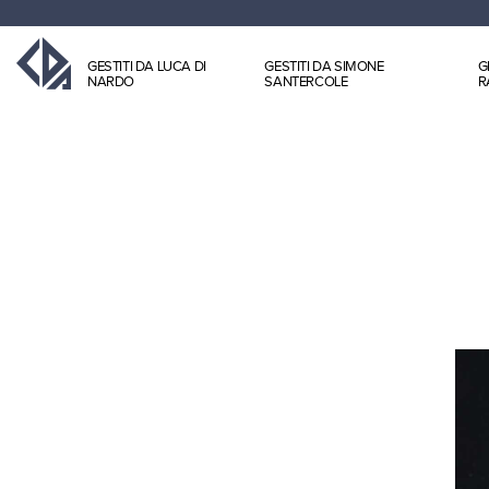
GESTITI DA LUCA DI
GESTITI DA SIMONE
G
NARDO
SANTERCOLE
R