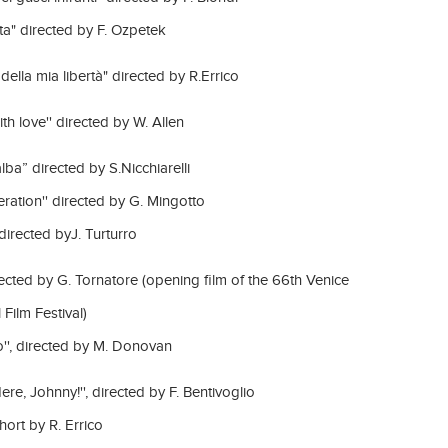
ta" directed by F. Ozpetek
 della mia libertà" directed by R.Errico
th love'' directed by W. Allen
alba” directed by S.Nicchiarelli
ration'' directed by G. Mingotto
 directed byJ. Turturro
directed by G. Tornatore (opening film of the 66th Venice
 Film Festival)
ito'', directed by M. Donovan
ere, Johnny!'', directed by F. Bentivoglio
 short by R. Errico