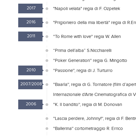
2017
"Napoli velata" regia di F. Ozpetek
2016
"Prigioniero della mia libertà" regia di R.Er
2011
''To Rome with love'' regia W. Allen
“Prima dell’alba” S.Nicchiarelli
''Poker Generation'' regia G. Mingotto
2010
''Passione'', regia di J. Turturro
2007/2008
''Baarìa'', regia di G. Tornatore (film d’ape
Internazionale d'Arte Cinematografica di V
2006
''K. Il bandito'', regia di M. Donovan
''Lascia perdere, Johnny!'', regia di F. Bent
''Ballerina'' cortometraggio R. Errico