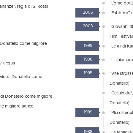
''L’orso dott
tananze'', regia di S. Rossi
2005
''Fabbrica'' 
2003
''Giovani'',
Film Festiva
di Donatello come migliore
1999
''Le ali di K
1998
''Li chiamaro
evilacqua
1995
''Vite stroz
(David di Donatello come
Donatello).
''Celluloide'
d di Donatello come migliore
Donatello).
e migliore attrice
1989
''Piccoli eq
Donatello)
1988
''La famiglia