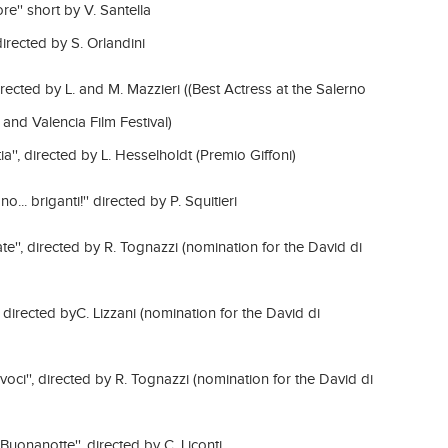
ore'' short by V. Santella
directed by S. Orlandini
 directed by L. and M. Mazzieri ((Best Actress at the Salerno
l and Valencia Film Festival)
atia'', directed by L. Hesselholdt (Premio Giffoni)
no... briganti!'' directed by P. Squitieri
zate'', directed by R. Tognazzi (nomination for the David di
', directed byC. Lizzani (nomination for the David di
uivoci'', directed by R. Tognazzi (nomination for the David di
 Buonanotte'', directed by C. Liconti