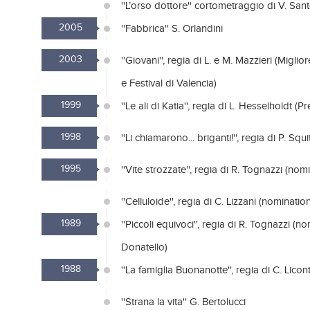
''L’orso dottore'' cortometraggio di V. Sant
2005
''Fabbrica'' S. Orlandini
2003
''Giovani'', regia di L. e M. Mazzieri (Miglio
e Festival di Valencia)
1999
''Le ali di Katia'', regia di L. Hesselholdt (P
1998
''Li chiamarono... briganti!'', regia di P. Squit
1995
''Vite strozzate'', regia di R. Tognazzi (nom
''Celluloide'', regia di C. Lizzani (nominati
1989
''Piccoli equivoci'', regia di R. Tognazzi (n
Donatello)
1988
''La famiglia Buonanotte'', regia di C. Licont
''Strana la vita'' G. Bertolucci