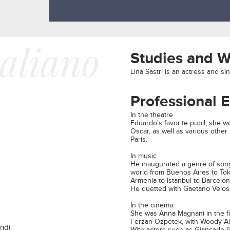
taliano
Studies and 
Lina Sastri is an actress and si
Professional 
In the theatre
Eduardo's favorite pupil, she w
Oscar, as well as various othe
Paris.
In music
He inaugurated a genre of song
world from Buenos Aires to Toky
Armenia to Istanbul to Barcelon
He duetted with Gaetano Velos
In the cinema
She was Anna Magnani in the fil
Ferzan Ozpetek, with Woody All
ondi