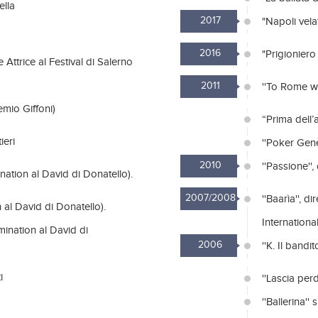
ella
2017
"Napoli vela
2016
"Prigioniero
re Attrice al Festival di Salerno
2011
''To Rome wi
remio Giffoni)
“Prima dell’
ieri
''Poker Gene
2010
''Passione'',
ination al David di Donatello).
2007/2008
''Baarìa'', 
on al David di Donatello).
International
omination al David di
2006
''K. Il band
i
''Lascia perd
''Ballerina''