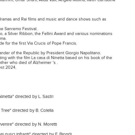
annini, Omar Sharif, Alida Valli, Angela Molina, Keith Carradine
 dramas and Rai films and music and dance shows such as
the Sanremo Festival.
, a Silver Ribbon, the Fellini Award and various nominations
ema.
e for the first Via Crucis of Pope Francis.
der of the Republic by President Giorgio Napolitano.
ting with the film La casa di Ninetta based on his book of the
her who died of Alzheimer 's .
fest 2024.
Ninetta" directed by L. Sastri
Tree" directed by B. Colella
avvenire" directed by N. Moretti
ei gusci infranti" directed by F. Biondi