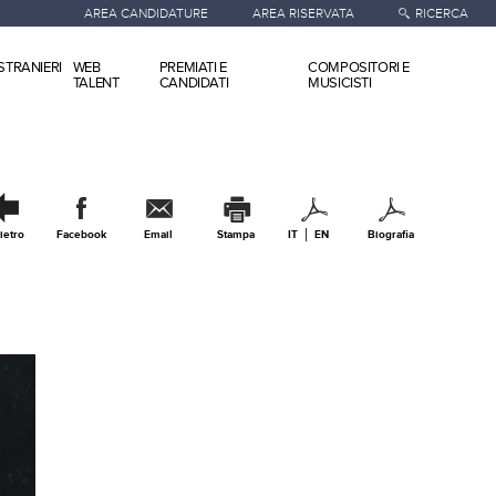
AREA CANDIDATURE
AREA RISERVATA
RICERCA
STRANIERI
WEB
PREMIATI E
COMPOSITORI E
TALENT
CANDIDATI
MUSICISTI
ietro
Facebook
Email
Stampa
IT
EN
Biografia