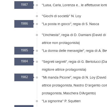
1987
''Luisa, Carla, Lorenza e... le affettuose lon
''Giochi di società'' N. Loy
1986
''La posta in gioco'', regia di S. Nasca
''L'inchiesta'', regia di D. Damiani (David 
attrice non protagonista)
1985
''La donna delle meraviglie'', regia di A. B
1984
''Segreti segreti'', regia di G. Bertolucci 
migliore attrice protagonista)
1982
''Mi manda Picone'', regia di N. Loy (Davi
attrice protagonista, Nastro D’argento com
protagonista, Maschera D’Argento)
''La signorina'' P. Squitieri