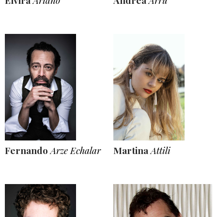
Elvira
Ariano
Andrea
Arru
Fernando
Arze Echalar
Martina
Attili