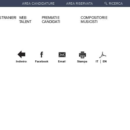
AREA CANDIDATURE
AREA RISERVATA
RICERCA
STRANIERI
WEB
PREMIATI E
COMPOSITORI E
TALENT
CANDIDATI
MUSICISTI
Indietro
Facebook
Email
Stampa
IT
EN