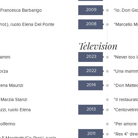
2009
o Francesca Barbarigo
“Io, Don Gio
2008
rot.), ruolo Elena Del Ponte
“Marcello Ma
Television
2023
lamini
"Never too l
2022
orza
"Una mamma 
2014
rena Maurizi
“Don Matteo
o Marzia Stanzi
“Il restaura
2013
zzi, ruolo Elena
"Centovetrin
olferino
“Per amore d
2011
“Rex 4” dir