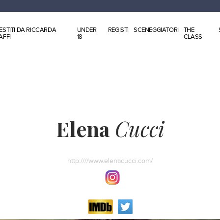
ESTITI DA RICCARDA
UNDER
REGISTI
SCENEGGIATORI
THE
AFFI
18
CLASS
Elena
Cucci
http:////www.elenacucci.com/