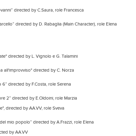
vanni” directed by C.Saura, role Francesca
rcello” directed by D. Rabaglia (Main Character), role Elena
ate" directed by L. Vignolo e G. Talamini
all'improvviso" directed by C. Norza
 6” directed by F.Costa, role Serena
tore 2” directed by E.Oldoini, role Marzia
e", directed by AA.VV, role Sveva
el mio popolo” directed by A.Frazzi, role Elena
ected by AA.VV