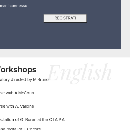
mani connesso
English
Workshops
ratory directed by M.Bruno
rse with A.McCourt
se with A. Vallone
citation of G. Buren at the C.I.A.P.A.
ne recital of E.Coltorti