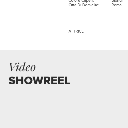
Colore Capelli:
Biondi
Citta Di Domicilio:
Roma
ATTRICE
Video
SHOWREEL