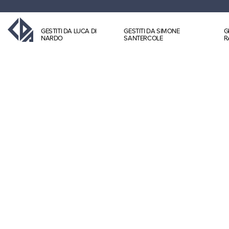
GESTITI DA LUCA DI
GESTITI DA SIMONE
G
NARDO
SANTERCOLE
R