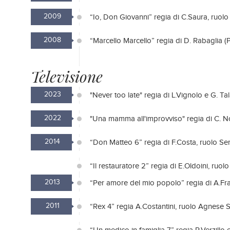
2009
“Io, Don Giovanni” regia di C.Saura, ruol
2008
“Marcello Marcello” regia di D. Rabaglia (P
Televisione
2023
"Never too late" regia di L.Vignolo e G. Ta
2022
"Una mamma all'improvviso" regia di C. N
2014
“Don Matteo 6” regia di F.Costa, ruolo Se
“Il restauratore 2” regia di E.Oldoini, ruol
2013
“Per amore del mio popolo” regia di A.Fra
2011
“Rex 4” regia A.Costantini, ruolo Agnese S