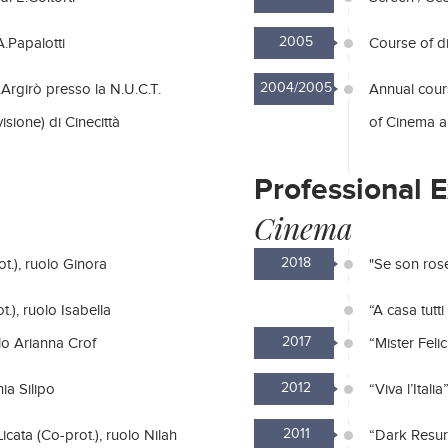
2005
A.Papalotti
Course of di
2004/2005
.Argirò presso la N.U.C.T.
Annual cours
sione) di Cinecittà
of Cinema an
Professional 
Cinema
2018
ot.), ruolo Ginora
"Se son rose
t.), ruolo Isabella
“A casa tutt
2017
uolo Arianna Crof
“Mister Feli
2012
nia Silipo
“Viva l’Itali
2011
cata (Co-prot.), ruolo Nilah
“Dark Resurr