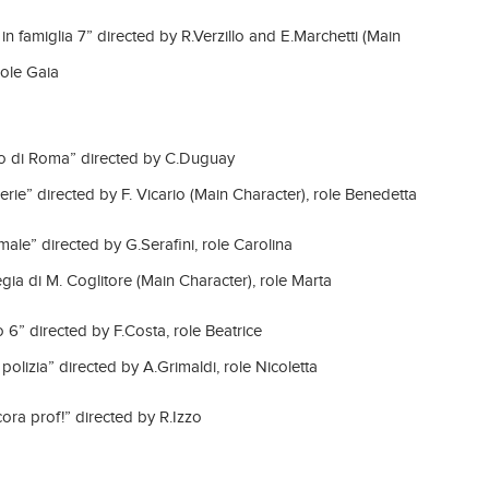
n famiglia 7” directed by R.Verzillo and E.Marchetti (Main
role Gaia
elo di Roma” directed by C.Duguay
serie” directed by F. Vicario (Main Character), role Benedetta
l male” directed by G.Serafini, role Carolina
gia di M. Coglitore (Main Character), role Marta
6” directed by F.Costa, role Beatrice
 polizia” directed by A.Grimaldi, role Nicoletta
ora prof!” directed by R.Izzo