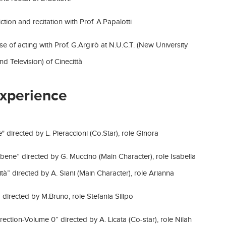
ction and recitation with Prof. A.Papalotti
e of acting with Prof. G.Argirò at N.U.C.T. (New University
d Television) of Cinecittà
Experience
" directed by L. Pieraccioni (Co.Star), role Ginora
i bene” directed by G. Muccino (Main Character), role Isabella
cità” directed by A. Siani (Main Character), role Arianna
a” directed by M.Bruno, role Stefania Silipo
ection-Volume 0” directed by A. Licata (Co-star), role Nilah