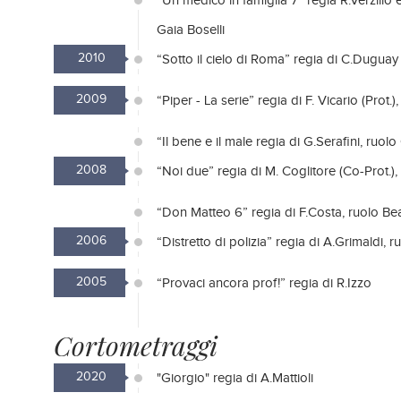
“Un medico in famiglia 7” regia R.Verzillo e
Gaia Boselli
2010
“Sotto il cielo di Roma” regia di C.Duguay
2009
“Piper - La serie” regia di F. Vicario (Prot.
“Il bene e il male regia di G.Serafini, ruolo
2008
“Noi due” regia di M. Coglitore (Co-Prot.),
“Don Matteo 6” regia di F.Costa, ruolo Bea
2006
“Distretto di polizia” regia di A.Grimaldi, r
2005
“Provaci ancora prof!” regia di R.Izzo
Cortometraggi
2020
"Giorgio" regia di A.Mattioli