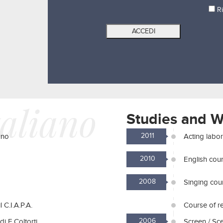
Ri
taliano
Studies and 
2011
uno
Acting labo
2010
English cou
2008
Singing cour
 C.I.A.P.A.
Course of re
2006
i E.Coltorti
Screen / Sce