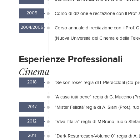
2005
Corso di dizione e recitazione con il Prof. 
2004/2005
Corso annuale di recitazione con il Prof. G
(Nuova Università del Cinema e della Televi
Esperienze Professionali
Cinema
2018
"Se son rose" regia di L.Pieraccioni (Co-pr
“A casa tutti bene” regia di G. Muccino (Pro
2017
“Mister Felicità”regia di A. Siani (Prot.), r
2012
“Viva l’Italia” regia di M.Bruno, ruolo Stefa
2011
“Dark Resurrection-Volume 0” regia di A. Li