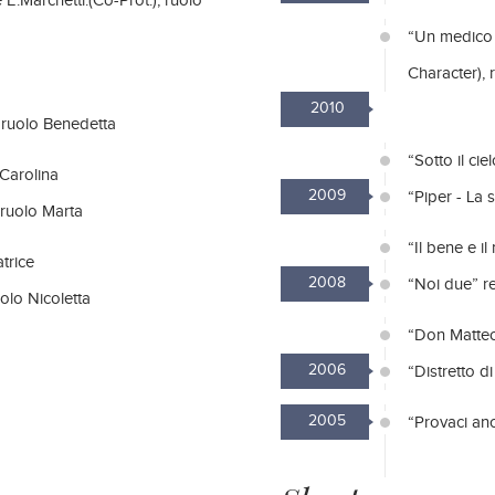
 E.Marchetti.(Co-Prot.), ruolo
“Un medico i
Character), 
2010
), ruolo Benedetta
“Sotto il ci
 Carolina
2009
“Piper - La 
 ruolo Marta
“Il bene e i
trice
2008
“Noi due” re
uolo Nicoletta
“Don Matteo 
2006
“Distretto di
2005
“Provaci anc