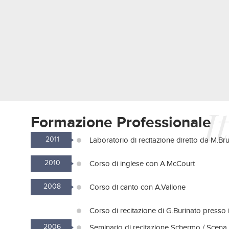
I
Formazione Professionale
2011
Laboratorio di recitazione diretto da M.Br
2010
Corso di inglese con A.McCourt
2008
Corso di canto con A.Vallone
Corso di recitazione di G.Burinato presso il
2006
Seminario di recitazione Schermo / Scena d