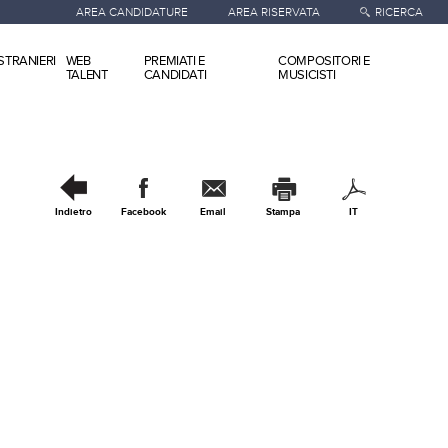
AREA CANDIDATURE
AREA RISERVATA
RICERCA
STRANIERI
WEB
PREMIATI E
COMPOSITORI E
TALENT
CANDIDATI
MUSICISTI
Indietro
Facebook
Email
Stampa
IT