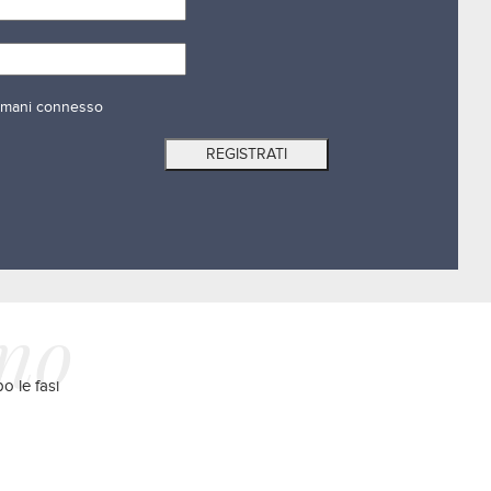
mani connesso
ano
o le fasi