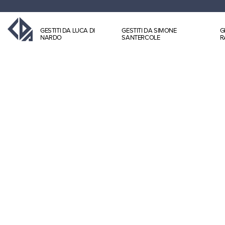
GESTITI DA LUCA DI
GESTITI DA SIMONE
G
NARDO
SANTERCOLE
R