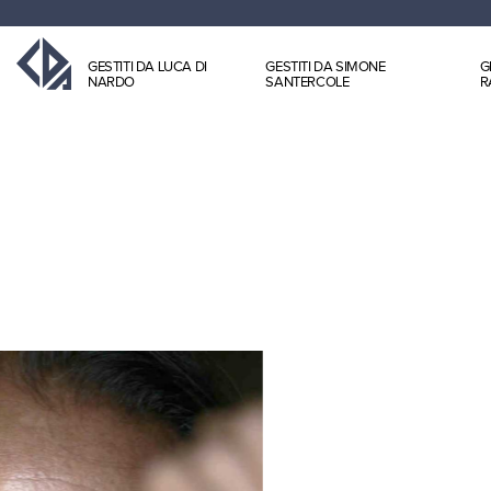
GESTITI DA LUCA DI
GESTITI DA SIMONE
G
NARDO
SANTERCOLE
R