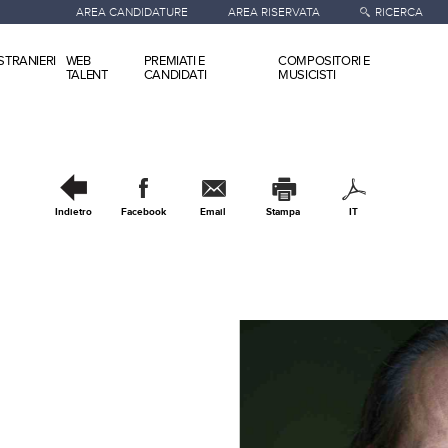
AREA CANDIDATURE
AREA RISERVATA
RICERCA
STRANIERI
WEB
PREMIATI E
COMPOSITORI E
TALENT
CANDIDATI
MUSICISTI
Indietro
Facebook
Email
Stampa
IT